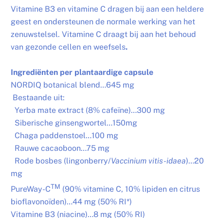
Vitamine B3 en vitamine C dragen bij aan een heldere
geest en ondersteunen de normale werking van het
zenuwstelsel. Vitamine C draagt bij aan het behoud
van gezonde cellen en weefsels
.
Ingrediënten per plantaardige capsule
NORDIQ botanical blend…645 mg
Bestaande uit:
Yerba mate extract (8% cafeïne)…300 mg
Siberische ginsengwortel…150mg
Chaga paddenstoel…100 mg
Rauwe cacaoboon…75 mg
Rode bosbes (lingonberry/
Vaccinium vitis-idaea
)…20
mg
TM
PureWay-C
(90% vitamine C, 10% lipiden en citrus
bioflavonoïden)…44 mg (50% RI*)
Vitamine B3 (niacine)…8 mg (50% RI)