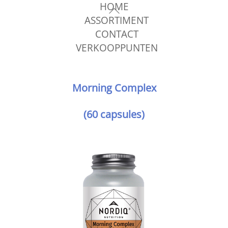
HOME
Skip
Back
ASSORTIMENT
to
To
CONTACT
content
Top
VERKOOPPUNTEN
Morning Complex
(60 capsules)