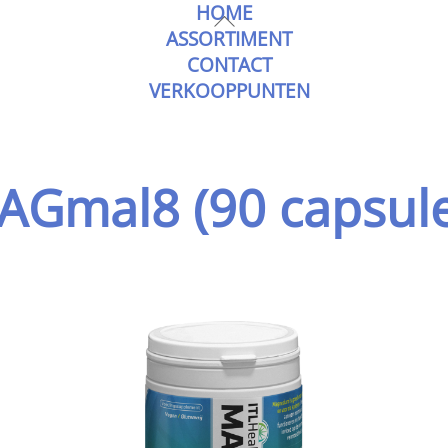
HOME
Skip
Back
ASSORTIMENT
to
To
CONTACT
content
Top
VERKOOPPUNTEN
AGmal8 (90 capsule