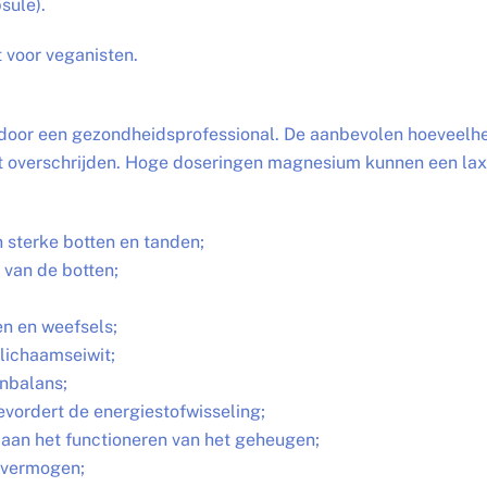
sule).
t voor veganisten.
d door een gezondheidsprofessional. De aanbevolen hoeveelh
t overschrijden. Hoge doseringen magnesium kunnen een lax
 sterke botten en tanden;
 van de botten;
n en weefsels;
lichaamseiwit;
enbalans;
vordert de energiestofwisseling;
aan het functioneren van het geheugen;
ervermogen;