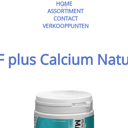
HOME
Skip
Back
ASSORTIMENT
to
To
CONTACT
content
Top
VERKOOPPUNTEN
plus Calcium Natu