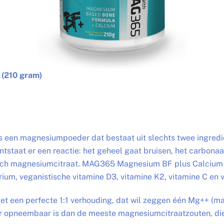
(210 gram)
s een magnesiumpoeder dat bestaat uit slechts twee ingred
ntstaat er een reactie: het geheel gaat bruisen, het carbon
nisch magnesiumcitraat. MAG365 Magnesium BF plus Calcium 
ium, veganistische vitamine D3, vitamine K2, vitamine C en 
t een perfecte 1:1 verhouding, dat wil zeggen één Mg++ 
eter opneembaar is dan de meeste magnesiumcitraatzouten, d