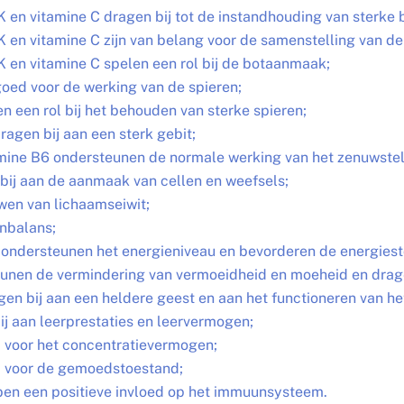
K en vitamine C dragen bij tot de instandhouding van sterke 
K en vitamine C zijn van belang voor de samenstelling van de
K en vitamine C spelen een rol bij de botaanmaak;
goed voor de werking van de spieren;
 een rol bij het behouden van sterke spieren;
agen bij aan een sterk gebit;
amine B6 ondersteunen de normale werking van het zenuwstel
bij aan de aanmaak van cellen en weefsels;
wen van lichaamseiwit;
enbalans;
 ondersteunen het energieniveau en bevorderen de energiest
unen de vermindering van vermoeidheid en moeheid en dragen
gen bij aan een heldere geest en aan het functioneren van h
j aan leerprestaties en leervermogen;
d voor het concentratievermogen;
d voor de gemoedstoestand;
bben een positieve invloed op het immuunsysteem.