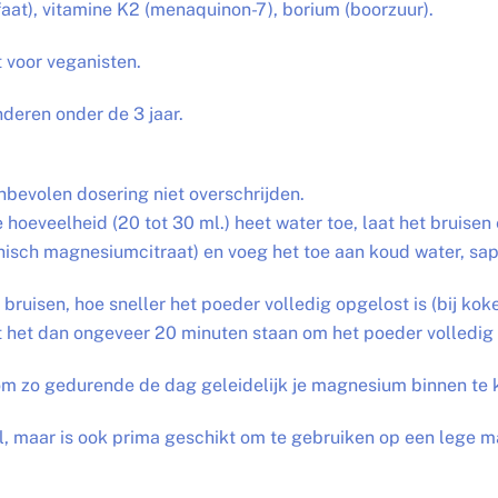
faat), vitamine K2 (menaquinon-7), borium (boorzuur).
t voor veganisten.
nderen onder de 3 jaar.
nbevolen dosering niet overschrijden.
hoeveelheid (20 tot 30 ml.) heet water toe, laat het bruisen 
isch magnesiumcitraat) en voeg het toe aan koud water, sap 
t bruisen, hoe sneller het poeder volledig opgelost is (bij ko
t het dan ongeveer 20 minuten staan om het poeder volledig 
om zo gedurende de dag geleidelijk je magnesium binnen te k
maar is ook prima geschikt om te gebruiken op een lege m