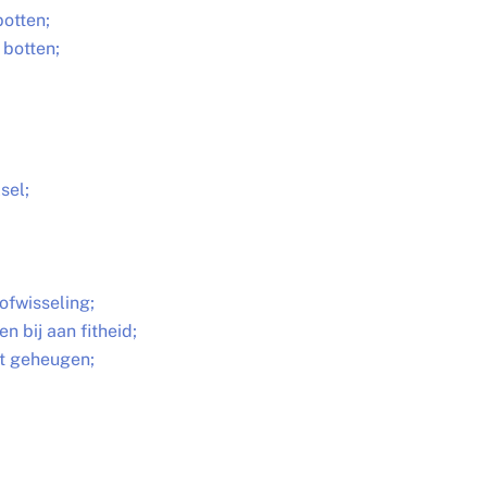
botten;
 botten;
sel;
ofwisseling;
 bij aan fitheid;
et geheugen;