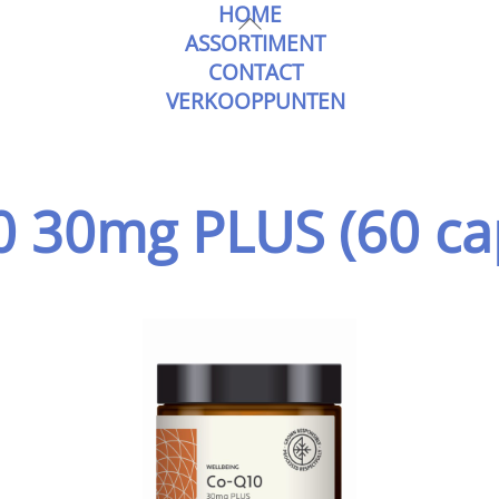
HOME
Skip
Back
ASSORTIMENT
to
To
CONTACT
content
Top
VERKOOPPUNTEN
0 30mg PLUS
(60 ca