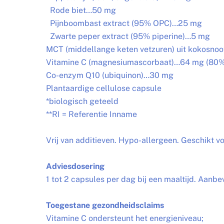
Rode biet…50 mg
Pijnboombast extract (95% OPC)…25 mg
Zwarte peper extract (95% piperine)…5 mg
MCT (middellange keten vetzuren) uit kokosno
Vitamine C (magnesiumascorbaat)…64 mg (80% 
Co-enzym Q10 (ubiquinon)…30 mg
Plantaardige cellulose capsule
*biologisch geteeld
**RI = Referentie Inname
Vrij van additieven. Hypo-allergeen. Geschikt v
Adviesdosering
1 tot 2 capsules per dag bij een maaltijd. Aanbe
Toegestane gezondheidsclaims
Vitamine C ondersteunt het energieniveau;