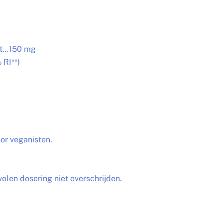
ot…150 mg
RI**)
oor veganisten.
volen dosering niet overschrijden.