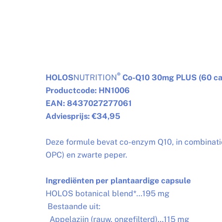
®
HOLOS
NUTRITION
Co-Q10 30mg PLUS (60 ca
Productcode: HN1006
EAN: 8437027277061
Adviesprijs: €34,95
Deze formule bevat co-enzym Q10, in combinatie
OPC) en zwarte peper.
Ingrediënten per plantaardige capsule
HOLOS botanical blend*…195 mg
Bestaande uit:
Appelazijn (rauw, ongefilterd)…115 mg